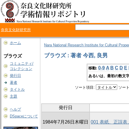
奈良文化財研究所
ホーム
Nara National Research Institute for Cultural Prope
ブラウズ : 著者 今西, 良男
ブラウズ
コミュニティ/
0-9
A
B
C
D
E
移動:
コレクション
発行日
あるいは、最初の数文字
著者
ソート項目:
ソート
タイトル
主題
発行日
ヘルプ
DSpaceについて
1984年7月26日木曜日
001 表紙、正誤