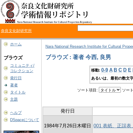
奈良文化財研究所
ホーム
Nara National Research Institute for Cultural Prope
ブラウズ : 著者 今西, 良男
ブラウズ
コミュニティ/
0-9
A
B
C
D
E
移動:
コレクション
発行日
あるいは、最初の数文字
著者
ソート項目:
ソート
タイトル
主題
発行日
ヘルプ
DSpaceについて
1984年7月26日木曜日
001 表紙、正誤