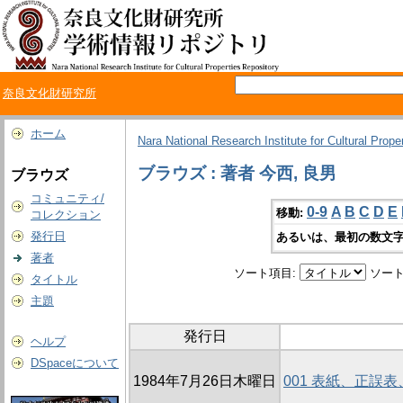
奈良文化財研究所
ホーム
Nara National Research Institute for Cultural Prope
ブラウズ : 著者 今西, 良男
ブラウズ
コミュニティ/
0-9
A
B
C
D
E
移動:
コレクション
発行日
あるいは、最初の数文字
著者
ソート項目:
ソート
タイトル
主題
発行日
ヘルプ
DSpaceについて
1984年7月26日木曜日
001 表紙、正誤