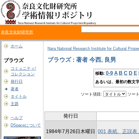
奈良文化財研究所
ホーム
Nara National Research Institute for Cultural Prope
ブラウズ : 著者 今西, 良男
ブラウズ
コミュニティ/
0-9
A
B
C
D
E
移動:
コレクション
発行日
あるいは、最初の数文字
著者
ソート項目:
ソート
タイトル
主題
発行日
ヘルプ
DSpaceについて
1984年7月26日木曜日
001 表紙、正誤