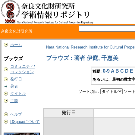
奈良文化財研究所
ホーム
Nara National Research Institute for Cultural Prope
ブラウズ : 著者 伊庭, 千恵美
ブラウズ
コミュニティ/
0-9
A
B
C
D
E
移動:
コレクション
発行日
あるいは、最初の数文字
著者
ソート項目:
ソート
タイトル
主題
発行日
ヘルプ
DSpaceについて