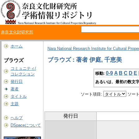
奈良文化財研究所
ホーム
Nara National Research Institute for Cultural Prope
ブラウズ : 著者 伊庭, 千恵美
ブラウズ
コミュニティ/
0-9
A
B
C
D
E
移動:
コレクション
発行日
あるいは、最初の数文字
著者
ソート項目:
ソート
タイトル
主題
発行日
ヘルプ
DSpaceについて