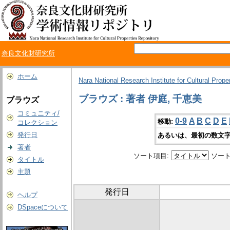
奈良文化財研究所
ホーム
Nara National Research Institute for Cultural Prope
ブラウズ : 著者 伊庭, 千恵美
ブラウズ
コミュニティ/
0-9
A
B
C
D
E
移動:
コレクション
発行日
あるいは、最初の数文字
著者
ソート項目:
ソート
タイトル
主題
発行日
ヘルプ
DSpaceについて