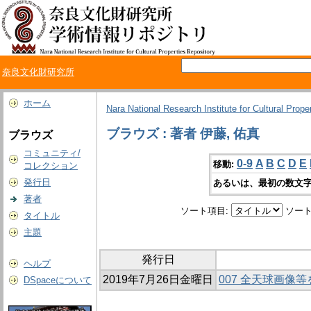
奈良文化財研究所
ホーム
Nara National Research Institute for Cultural Prope
ブラウズ : 著者 伊藤, 佑真
ブラウズ
コミュニティ/
0-9
A
B
C
D
E
移動:
コレクション
発行日
あるいは、最初の数文字
著者
ソート項目:
ソート
タイトル
主題
発行日
ヘルプ
2019年7月26日金曜日
007 全天球画像等
DSpaceについて