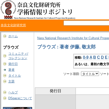
奈良文化財研究所
ホーム
Nara National Research Institute for Cultural Prope
ブラウズ : 著者 伊藤, 敬太郎
ブラウズ
コミュニティ/
0-9
A
B
C
D
E
移動:
コレクション
発行日
あるいは、最初の数文字
著者
ソート項目:
ソート
タイトル
主題
発行日
ヘルプ
DSpaceについて