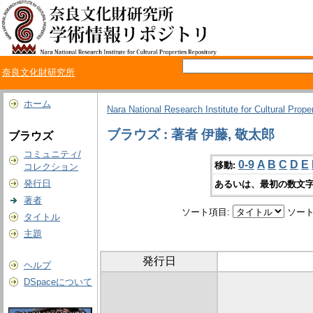
奈良文化財研究所
ホーム
Nara National Research Institute for Cultural Prope
ブラウズ : 著者 伊藤, 敬太郎
ブラウズ
コミュニティ/
0-9
A
B
C
D
E
移動:
コレクション
発行日
あるいは、最初の数文字
著者
ソート項目:
ソート
タイトル
主題
発行日
ヘルプ
DSpaceについて