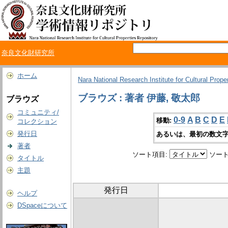
奈良文化財研究所
ホーム
Nara National Research Institute for Cultural Prope
ブラウズ : 著者 伊藤, 敬太郎
ブラウズ
コミュニティ/
0-9
A
B
C
D
E
移動:
コレクション
発行日
あるいは、最初の数文字
著者
ソート項目:
ソート
タイトル
主題
発行日
ヘルプ
DSpaceについて