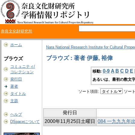
奈良文化財研究所
ホーム
Nara National Research Institute for Cultural Prope
ブラウズ : 著者 伊藤, 裕偉
ブラウズ
コミュニティ/
0-9
A
B
C
D
E
移動:
コレクション
発行日
あるいは、最初の数文字
著者
ソート項目:
ソート
タイトル
主題
発行日
ヘルプ
2000年11月25日土曜日
084 一九九九
DSpaceについて