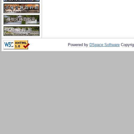
Powered by
DSpace Software
Copyrig