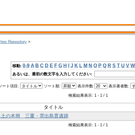
rties Repository
>
0-9
A
B
C
D
E
F
G
H
I
J
K
L
M
N
O
P
Q
R
S
T
U
V
W
移動:
あるいは、最初の数文字を入力してください:
ソート項目:
ソート順:
表示件数
表示著者数:
検索結果表示: 1 - 1 / 1
タイトル
年出土の木簡 三重・雲出島貫遺跡
検索結果表示: 1 - 1 / 1