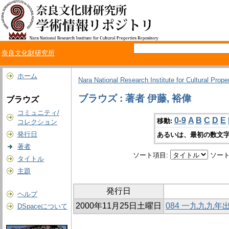
奈良文化財研究所
ホーム
Nara National Research Institute for Cultural Prope
ブラウズ : 著者 伊藤, 裕偉
ブラウズ
コミュニティ/
0-9
A
B
C
D
E
移動:
コレクション
発行日
あるいは、最初の数文字
著者
ソート項目:
ソート
タイトル
主題
発行日
ヘルプ
2000年11月25日土曜日
084 一九九九
DSpaceについて