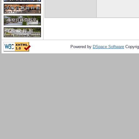
Powered by
DSpace Software
Copyrig