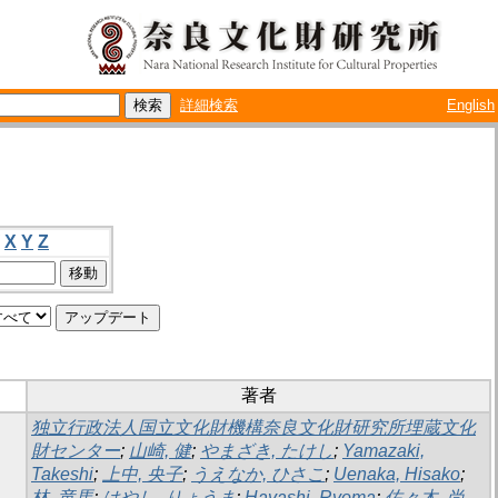
詳細検索
English
X
Y
Z
著者
独立行政法人国立文化財機構奈良文化財研究所埋蔵文化
財センター
;
山崎, 健
;
やまざき, たけし
;
Yamazaki,
Takeshi
;
上中, 央子
;
うえなか, ひさこ
;
Uenaka, Hisako
;
林, 竜馬
;
はやし, りょうま
;
Hayashi, Ryoma
;
佐々木, 尚