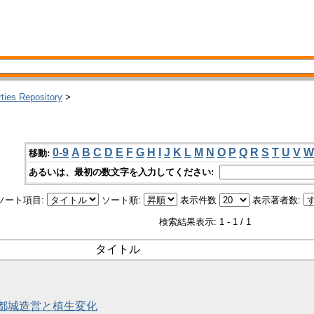
rties Repository
>
0-9
A
B
C
D
E
F
G
H
I
J
K
L
M
N
O
P
Q
R
S
T
U
V
W
移動:
あるいは、最初の数文字を入力してください:
ソート項目:
ソート順:
表示件数
表示著者数:
検索結果表示: 1 - 1 / 1
タイトル
都城造営と植生変化