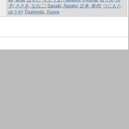
子
;
ささき, なおこ
;
Sasaki, Naoko
;
辻本, 裕也
;
つじもと,
ゆうや
;
Tsujimoto, Yuuya