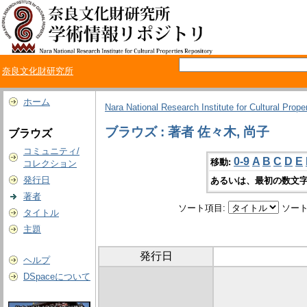
奈良文化財研究所
ホーム
Nara National Research Institute for Cultural Prope
ブラウズ : 著者 佐々木, 尚子
ブラウズ
コミュニティ/
0-9
A
B
C
D
E
移動:
コレクション
発行日
あるいは、最初の数文字
著者
ソート項目:
ソート
タイトル
主題
発行日
ヘルプ
DSpaceについて