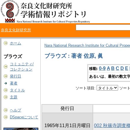
奈良文化財研究所
ホーム
Nara National Research Institute for Cultural Prope
ブラウズ : 著者 佐原, 眞
ブラウズ
コミュニティ/
0-9
A
B
C
D
E
移動:
コレクション
発行日
あるいは、最初の数文字
著者
ソート項目:
ソート
タイトル
主題
発行日
ヘルプ
DSpaceについて
1965年11月1日月曜日
002 秋篠寺調査