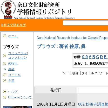
奈良文化財研究所
ホーム
Nara National Research Institute for Cultural Prope
ブラウズ : 著者 佐原, 眞
ブラウズ
コミュニティ/
0-9
A
B
C
D
E
移動:
コレクション
発行日
あるいは、最初の数文字
著者
ソート項目:
ソート
タイトル
主題
発行日
ヘルプ
DSpaceについて
1965年11月1日月曜日
002 秋篠寺調査