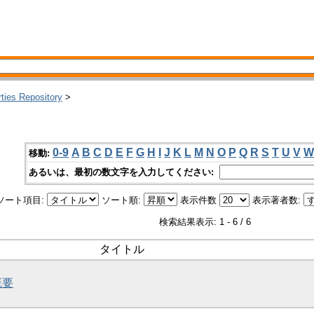
rties Repository
>
0-9
A
B
C
D
E
F
G
H
I
J
K
L
M
N
O
P
Q
R
S
T
U
V
W
移動:
あるいは、最初の数文字を入力してください:
ソート項目:
ソート順:
表示件数
表示著者数:
検索結果表示: 1 - 6 / 6
タイトル
概要