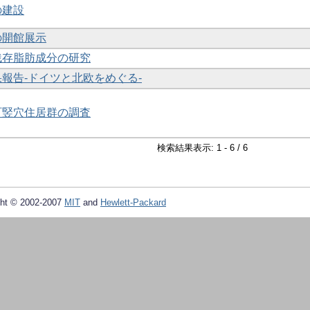
の建設
の開館展示
の残存脂肪成分の研究
果報告-ドイツと北欧をめぐる-
津町竪穴住居群の調査
検索結果表示: 1 - 6 / 6
ht © 2002-2007
MIT
and
Hewlett-Packard