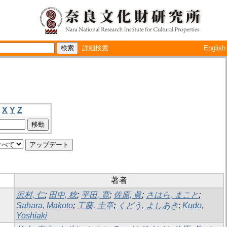
詳細検索
English
X
Y
Z
著者
沢村, 仁
;
田中, 稔
;
平田, 寛
;
佐原, 眞
;
さはら, まこと
;
Sahara, Makoto
;
工藤, 圭章
;
くどう, よしあき
;
Kudo,
Yoshiaki