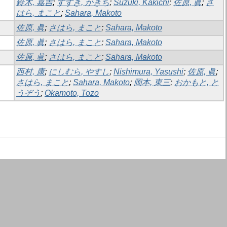
鈴木, 嘉吉
;
すずき, かきち
;
Suzuki, Kakichi
;
佐原, 眞
;
さ
はら, まこと
;
Sahara, Makoto
佐原, 眞
;
さはら, まこと
;
Sahara, Makoto
佐原, 眞
;
さはら, まこと
;
Sahara, Makoto
佐原, 眞
;
さはら, まこと
;
Sahara, Makoto
西村, 康
;
にしむら, やすし
;
Nishimura, Yasushi
;
佐原, 眞
;
さはら, まこと
;
Sahara, Makoto
;
岡本, 東三
;
おかもと, と
うぞう
;
Okamoto, Tozo