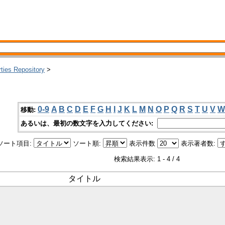
rties Repository
>
0-9
A
B
C
D
E
F
G
H
I
J
K
L
M
N
O
P
Q
R
S
T
U
V
W
移動:
あるいは、最初の数文字を入力してください:
ソート項目:
ソート順:
表示件数
表示著者数:
検索結果表示: 1 - 4 / 4
タイトル