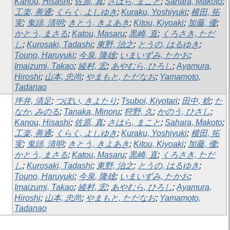
Kanou, Hisashi
;
佐原, 真
;
さはら, まこと
;
Sahara, Makoto
;
工楽, 善通
;
くらく, よしゆき
;
Kuraku, Yoshiyuki
;
横田, 拓
実
;
鬼頭, 清明
;
きとう, きよあき
;
Kitou, Kiyoaki
;
加藤, 優
;
かとう, まさる
;
Katou, Masaru
;
黒崎, 直
;
くろさき, ただ
し
;
Kurosaki, Tadashi
;
東野, 治之
;
とうの, はるゆき
;
Touno, Haruyuki
;
今泉, 隆雄
;
いまいずみ, たかお
;
Imaizumi, Takao
;
綾村, 宏
;
あやむら, ひろし
;
Ayamura,
Hiroshi
;
山本, 忠尚
;
やまもと, ただなお
;
Yamamoto,
Tadanao
坪井, 清足
;
つぼい, きよたり
;
Tsuboi, Kiyotari
;
田中, 稔
;
た
なか, みのる
;
Tanaka, Minoru
;
狩野, 久
;
かのう, ひさし
;
Kanou, Hisashi
;
佐原, 真
;
さはら, まこと
;
Sahara, Makoto
;
工楽, 善通
;
くらく, よしゆき
;
Kuraku, Yoshiyuki
;
横田, 拓
実
;
鬼頭, 清明
;
きとう, きよあき
;
Kitou, Kiyoaki
;
加藤, 優
;
かとう, まさる
;
Katou, Masaru
;
黒崎, 直
;
くろさき, ただ
し
;
Kurosaki, Tadashi
;
東野, 治之
;
とうの, はるゆき
;
Touno, Haruyuki
;
今泉, 隆雄
;
いまいずみ, たかお
;
Imaizumi, Takao
;
綾村, 宏
;
あやむら, ひろし
;
Ayamura,
Hiroshi
;
山本, 忠尚
;
やまもと, ただなお
;
Yamamoto,
Tadanao