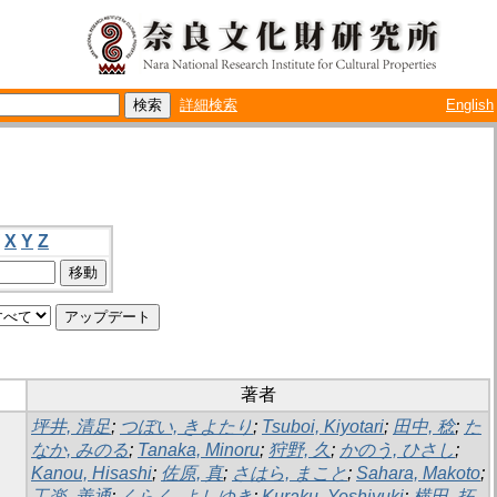
詳細検索
English
X
Y
Z
著者
坪井, 清足
;
つぼい, きよたり
;
Tsuboi, Kiyotari
;
田中, 稔
;
た
なか, みのる
;
Tanaka, Minoru
;
狩野, 久
;
かのう, ひさし
;
Kanou, Hisashi
;
佐原, 真
;
さはら, まこと
;
Sahara, Makoto
;
工楽, 善通
;
くらく, よしゆき
;
Kuraku, Yoshiyuki
;
横田, 拓