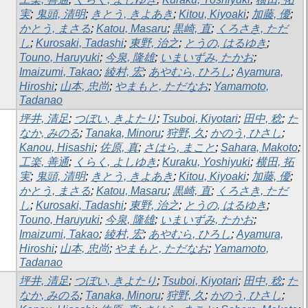
実
;
鬼頭, 清明
;
きとう, きよあき
;
Kitou, Kiyoaki
;
加藤, 優
;
かとう, まさる
;
Katou, Masaru
;
黒崎, 直
;
くろさき, ただ
し
;
Kurosaki, Tadashi
;
東野, 治之
;
とうの, はるゆき
;
Touno, Haruyuki
;
今泉, 隆雄
;
いまいずみ, たかお
;
Imaizumi, Takao
;
綾村, 宏
;
あやむら, ひろし
;
Ayamura,
Hiroshi
;
山本, 忠尚
;
やまもと, ただなお
;
Yamamoto,
Tadanao
坪井, 清足
;
つぼい, きよたり
;
Tsuboi, Kiyotari
;
田中, 稔
;
た
なか, みのる
;
Tanaka, Minoru
;
狩野, 久
;
かのう, ひさし
;
Kanou, Hisashi
;
佐原, 真
;
さはら, まこと
;
Sahara, Makoto
;
工楽, 善通
;
くらく, よしゆき
;
Kuraku, Yoshiyuki
;
横田, 拓
実
;
鬼頭, 清明
;
きとう, きよあき
;
Kitou, Kiyoaki
;
加藤, 優
;
かとう, まさる
;
Katou, Masaru
;
黒崎, 直
;
くろさき, ただ
し
;
Kurosaki, Tadashi
;
東野, 治之
;
とうの, はるゆき
;
Touno, Haruyuki
;
今泉, 隆雄
;
いまいずみ, たかお
;
Imaizumi, Takao
;
綾村, 宏
;
あやむら, ひろし
;
Ayamura,
Hiroshi
;
山本, 忠尚
;
やまもと, ただなお
;
Yamamoto,
Tadanao
坪井, 清足
;
つぼい, きよたり
;
Tsuboi, Kiyotari
;
田中, 稔
;
た
なか, みのる
;
Tanaka, Minoru
;
狩野, 久
;
かのう, ひさし
;