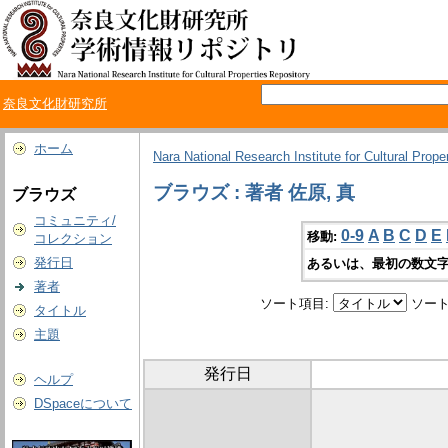
奈良文化財研究所
ホーム
Nara National Research Institute for Cultural Prope
ブラウズ : 著者 佐原, 真
ブラウズ
コミュニティ/
0-9
A
B
C
D
E
移動:
コレクション
発行日
あるいは、最初の数文字
著者
ソート項目:
ソート
タイトル
主題
発行日
ヘルプ
DSpaceについて