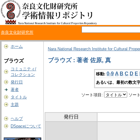
奈良文化財研究所
ホーム
Nara National Research Institute for Cultural Prope
ブラウズ : 著者 佐原, 真
ブラウズ
コミュニティ/
0-9
A
B
C
D
E
移動:
コレクション
発行日
あるいは、最初の数文字
著者
ソート項目:
ソート
タイトル
主題
発行日
ヘルプ
DSpaceについて