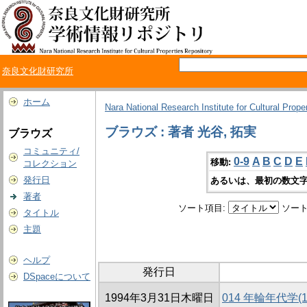
奈良文化財研究所
ホーム
Nara National Research Institute for Cultural Prope
ブラウズ : 著者 光谷, 拓実
ブラウズ
コミュニティ/
0-9
A
B
C
D
E
移動:
コレクション
発行日
あるいは、最初の数文字
著者
ソート項目:
ソート
タイトル
主題
ヘルプ
発行日
DSpaceについて
1994年3月31日木曜日
014 年輪年代学(1