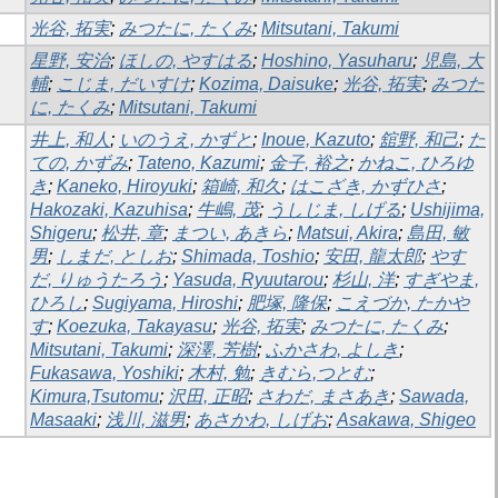
光谷, 拓実
;
みつたに, たくみ
;
Mitsutani, Takumi
星野, 安治
;
ほしの, やすはる
;
Hoshino, Yasuharu
;
児島, 大
輔
;
こじま, だいすけ
;
Kozima, Daisuke
;
光谷, 拓実
;
みつた
に, たくみ
;
Mitsutani, Takumi
井上, 和人
;
いのうえ, かずと
;
Inoue, Kazuto
;
舘野, 和己
;
た
ての, かずみ
;
Tateno, Kazumi
;
金子, 裕之
;
かねこ, ひろゆ
き
;
Kaneko, Hiroyuki
;
箱崎, 和久
;
はこざき, かずひさ
;
Hakozaki, Kazuhisa
;
牛嶋, 茂
;
うしじま, しげる
;
Ushijima,
Shigeru
;
松井, 章
;
まつい, あきら
;
Matsui, Akira
;
島田, 敏
男
;
しまだ, としお
;
Shimada, Toshio
;
安田, 龍太郎
;
やす
だ, りゅうたろう
;
Yasuda, Ryuutarou
;
杉山, 洋
;
すぎやま,
ひろし
;
Sugiyama, Hiroshi
;
肥塚, 隆保
;
こえづか, たかや
す
;
Koezuka, Takayasu
;
光谷, 拓実
;
みつたに, たくみ
;
Mitsutani, Takumi
;
深澤, 芳樹
;
ふかさわ, よしき
;
Fukasawa, Yoshiki
;
木村, 勉
;
きむら,つとむ
;
Kimura,Tsutomu
;
沢田, 正昭
;
さわだ, まさあき
;
Sawada,
Masaaki
;
浅川, 滋男
;
あさかわ, しげお
;
Asakawa, Shigeo