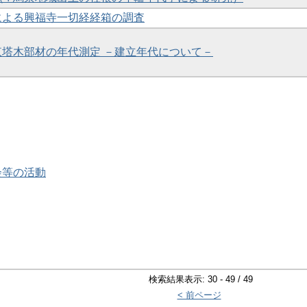
法による興福寺一切経経箱の調査
寺東塔木部材の年代測定 －建立年代について－
会等の活動
検索結果表示: 30 - 49 / 49
< 前ページ