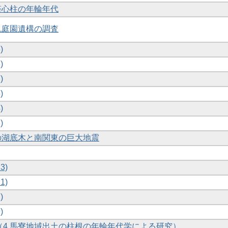
重塔心柱の年輪年代
の丸庭園遺構の調査
)
)
)
)
)
)
湖の湖底木と南関東の巨大地震
3)
1)
)
)
察 （4 馬寮地域出土の柱根の年輪年代学による研究）