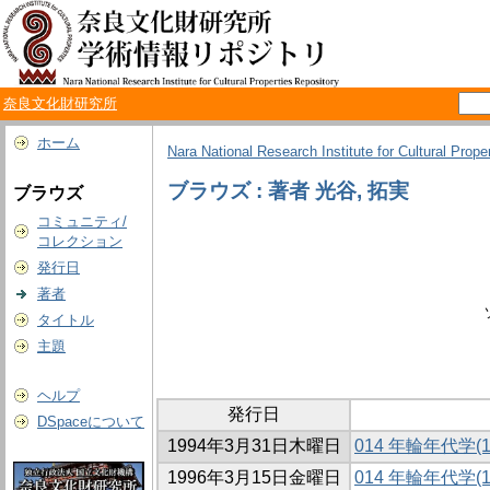
奈良文化財研究所
ホーム
Nara National Research Institute for Cultural Prope
ブラウズ : 著者 光谷, 拓実
ブラウズ
コミュニティ/
コレクション
発行日
著者
タイトル
主題
ヘルプ
発行日
DSpaceについて
1994年3月31日木曜日
014 年輪年代学(1
1996年3月15日金曜日
014 年輪年代学(1