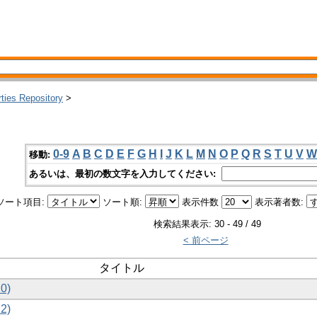
rties Repository
>
0-9
A
B
C
D
E
F
G
H
I
J
K
L
M
N
O
P
Q
R
S
T
U
V
W
移動:
あるいは、最初の数文字を入力してください:
ソート項目:
ソート順:
表示件数
表示著者数:
検索結果表示: 30 - 49 / 49
< 前ページ
タイトル
0)
2)