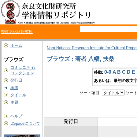
奈良文化財研究所
ホーム
Nara National Research Institute for Cultural Prope
ブラウズ : 著者 八幡, 扶桑
ブラウズ
コミュニティ/
0-9
A
B
C
D
E
移動:
コレクション
発行日
あるいは、最初の数文字
著者
ソート項目:
ソート
タイトル
主題
ヘルプ
発行日
DSpaceについて