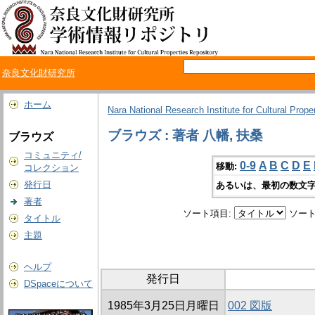
奈良文化財研究所
ホーム
Nara National Research Institute for Cultural Prope
ブラウズ : 著者 八幡, 扶桑
ブラウズ
コミュニティ/
0-9
A
B
C
D
E
移動:
コレクション
発行日
あるいは、最初の数文字
著者
ソート項目:
ソート
タイトル
主題
ヘルプ
発行日
DSpaceについて
1985年3月25日月曜日
002 図版