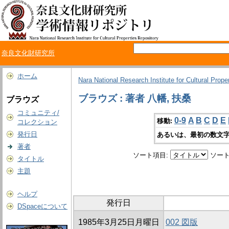
奈良文化財研究所
ホーム
Nara National Research Institute for Cultural Prope
ブラウズ : 著者 八幡, 扶桑
ブラウズ
コミュニティ/
0-9
A
B
C
D
E
移動:
コレクション
発行日
あるいは、最初の数文字
著者
ソート項目:
ソート
タイトル
主題
ヘルプ
発行日
DSpaceについて
1985年3月25日月曜日
002 図版