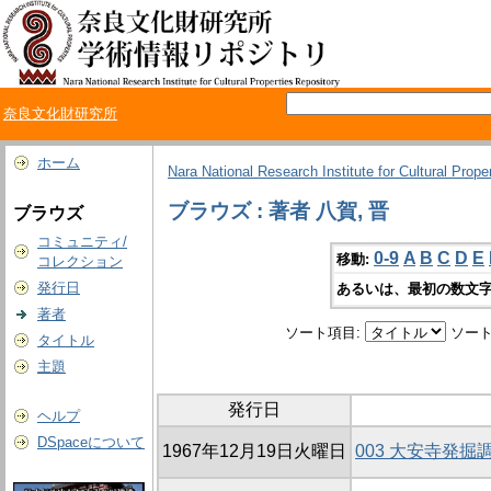
奈良文化財研究所
ホーム
Nara National Research Institute for Cultural Prope
ブラウズ : 著者 八賀, 晋
ブラウズ
コミュニティ/
0-9
A
B
C
D
E
移動:
コレクション
発行日
あるいは、最初の数文字
著者
ソート項目:
ソート
タイトル
主題
発行日
ヘルプ
DSpaceについて
1967年12月19日火曜日
003 大安寺発掘