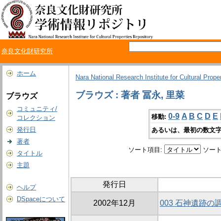
奈良文化財研究所
ホーム
Nara National Research Institute for Cultural Prope
ブラウズ : 著者 冨永, 里菜
ブラウズ
コミュニティ/
0-9
A
B
C
D
E
移動:
コレクション
発行日
あるいは、最初の数文字
著者
ソート項目:
ソート
タイトル
主題
発行日
ヘルプ
DSpaceについて
2002年12月
003 石神遺跡の