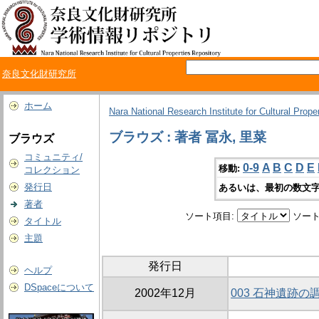
奈良文化財研究所
ホーム
Nara National Research Institute for Cultural Prope
ブラウズ : 著者 冨永, 里菜
ブラウズ
コミュニティ/
0-9
A
B
C
D
E
移動:
コレクション
発行日
あるいは、最初の数文字
著者
ソート項目:
ソート
タイトル
主題
発行日
ヘルプ
DSpaceについて
2002年12月
003 石神遺跡の