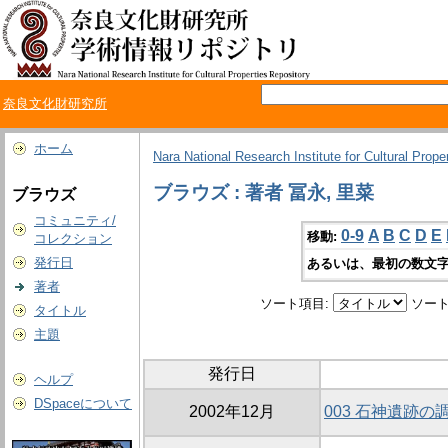
奈良文化財研究所
ホーム
Nara National Research Institute for Cultural Prope
ブラウズ : 著者 冨永, 里菜
ブラウズ
コミュニティ/
0-9
A
B
C
D
E
移動:
コレクション
発行日
あるいは、最初の数文字
著者
ソート項目:
ソート
タイトル
主題
発行日
ヘルプ
DSpaceについて
2002年12月
003 石神遺跡の