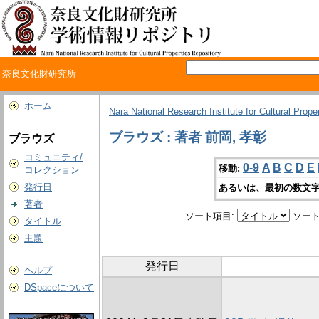
奈良文化財研究所
ホーム
Nara National Research Institute for Cultural Prope
ブラウズ : 著者 前岡, 孝彰
ブラウズ
コミュニティ/
0-9
A
B
C
D
E
移動:
コレクション
発行日
あるいは、最初の数文字
著者
ソート項目:
ソート
タイトル
主題
発行日
ヘルプ
DSpaceについて