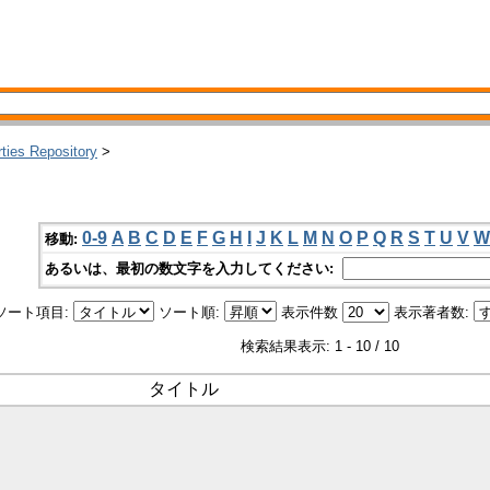
rties Repository
>
0-9
A
B
C
D
E
F
G
H
I
J
K
L
M
N
O
P
Q
R
S
T
U
V
W
移動:
あるいは、最初の数文字を入力してください:
ソート項目:
ソート順:
表示件数
表示著者数:
検索結果表示: 1 - 10 / 10
タイトル