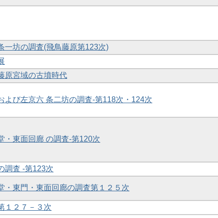
条一坊の調査(飛鳥藤原第123次)
展
た藤原宮域の古墳時代
および左京六 条二坊の調査-第118次・124次
堂・東面回廊 の調査-第120次
の調査 -第123次
二堂・東門・東面回廊の調査第１２５次
査第１２７－３次