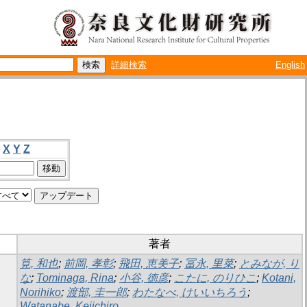
詳細検索
English
X
Y
Z
著者
筧, 和也
;
前岡, 孝彰
;
飛田, 恵美子
;
冨永, 里菜
;
とみなが, り
な
;
Tominaga, Rina
;
小谷, 徳彦
;
こたに, のりひこ
;
Kotani,
Norihiko
;
渡部, 圭一郎
;
わたなべ, けいいちろう
;
Watanabe, Keiichiro