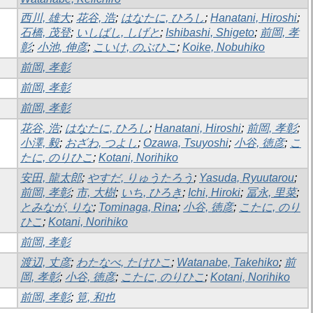
西川, 雄大
;
花谷, 浩
;
はなたに, ひろし
;
Hanatani, Hiroshi
;
石橋, 茂登
;
いしばし, しげと
;
Ishibashi, Shigeto
;
前岡, 孝
彰
;
小池, 伸彦
;
こいけ, のぶひこ
;
Koike, Nobuhiko
前岡, 孝彰
前岡, 孝彰
前岡, 孝彰
花谷, 浩
;
はなたに, ひろし
;
Hanatani, Hiroshi
;
前岡, 孝彰
;
小澤, 毅
;
おざわ, つよし
;
Ozawa, Tsuyoshi
;
小谷, 徳彦
;
こ
たに, のりひこ
;
Kotani, Norihiko
安田, 龍太郎
;
やすだ, りゅうたろう
;
Yasuda, Ryuutarou
;
前岡, 孝彰
;
市, 大樹
;
いち, ひろき
;
Ichi, Hiroki
;
冨永, 里菜
;
とみなが, りな
;
Tominaga, Rina
;
小谷, 徳彦
;
こたに, のり
ひこ
;
Kotani, Norihiko
前岡, 孝彰
渡辺, 丈彦
;
わたなべ, たけひこ
;
Watanabe, Takehiko
;
前
岡, 孝彰
;
小谷, 徳彦
;
こたに, のりひこ
;
Kotani, Norihiko
前岡, 孝彰
;
筧, 和也