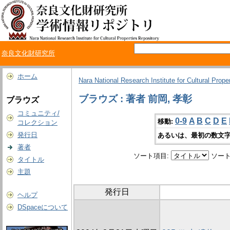
奈良文化財研究所
ホーム
Nara National Research Institute for Cultural Prope
ブラウズ : 著者 前岡, 孝彰
ブラウズ
コミュニティ/
0-9
A
B
C
D
E
移動:
コレクション
発行日
あるいは、最初の数文字
著者
ソート項目:
ソート
タイトル
主題
発行日
ヘルプ
DSpaceについて