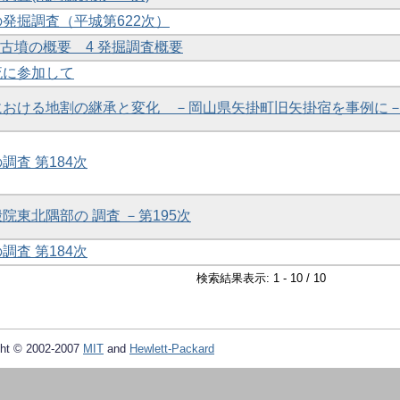
の発掘調査（平城第622次）
トラ古墳の概要 4 発掘調査概要
交流に参加して
町における地割の継承と変化 －岡山県矢掛町旧矢掛宿を事例に
調査 第184次
殿院東北隅部の 調査 －第195次
調査 第184次
検索結果表示: 1 - 10 / 10
ht © 2002-2007
MIT
and
Hewlett-Packard