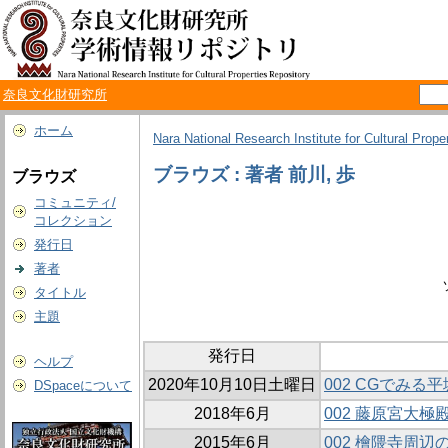
奈良文化財研究所
ホーム
Nara National Research Institute for Cultural Prope
ブラウズ : 著者 前川, 歩
ブラウズ
コミュニティ/
コレクション
発行日
著者
タイトル
主題
発行日
ヘルプ
2020年10月10日土曜日
002 CGでみ
DSpaceについて
2018年6月
002 藤原宮大
2015年6月
002 檜隈寺周辺