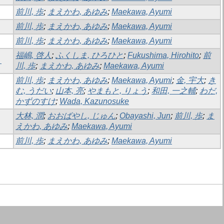
前川, 歩
;
まえかわ, あゆみ
;
Maekawa, Ayumi
前川, 歩
;
まえかわ, あゆみ
;
Maekawa, Ayumi
前川, 歩
;
まえかわ, あゆみ
;
Maekawa, Ayumi
福嶋, 啓人
;
ふくしま, ひろひと
;
Fukushima, Hirohito
;
前
－
川, 歩
;
まえかわ, あゆみ
;
Maekawa, Ayumi
前川, 歩
;
まえかわ, あゆみ
;
Maekawa, Ayumi
;
金, 宇大
;
き
む, うだい
;
山本, 亮
;
やまもと, りょう
;
和田, 一之輔
;
わだ,
かずのすけ
;
Wada, Kazunosuke
大林, 潤
;
おおばやし, じゅん
;
Obayashi, Jun
;
前川, 歩
;
ま
えかわ, あゆみ
;
Maekawa, Ayumi
前川, 歩
;
まえかわ, あゆみ
;
Maekawa, Ayumi