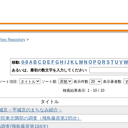
rties Repository
>
0-9
A
B
C
D
E
F
G
H
I
J
K
L
M
N
O
P
Q
R
S
T
U
V
W
移動:
あるいは、最初の数文字を入力してください:
ソート項目:
ソート順:
表示件数
表示著者数:
検索結果表示: 1 - 10 / 10
タイトル
る平城京－平城京のまちなみ紹介－
極殿院東北隅部の調査（飛鳥藤原第195次）
の調査(飛鳥藤原第184次)