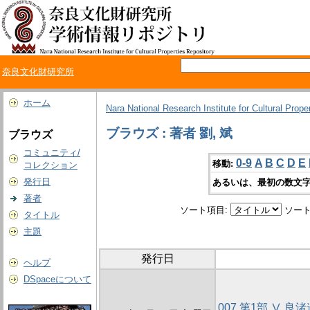
奈良文化財研究所
ホーム
Nara National Research Institute for Cultural Prope
ブラウズ : 著者 劉, 斌
ブラウズ
コミュニティ/
0-9
A
B
C
D
E
移動:
コレクション
発行日
あるいは、最初の数文字
著者
ソート項目:
ソート
タイトル
主題
発行日
ヘルプ
DSpaceについて
007 第1部 Ⅴ