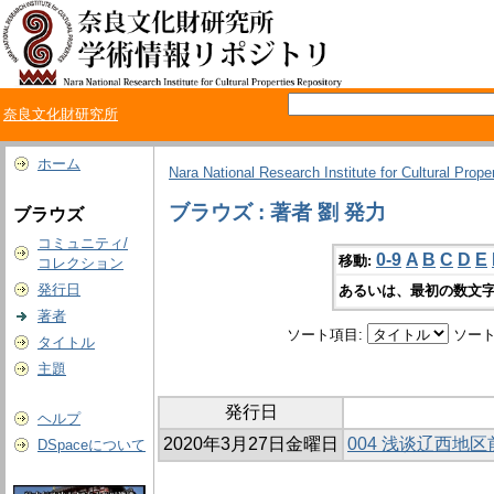
奈良文化財研究所
ホーム
Nara National Research Institute for Cultural Prope
ブラウズ : 著者 劉 発力
ブラウズ
コミュニティ/
0-9
A
B
C
D
E
移動:
コレクション
発行日
あるいは、最初の数文字
著者
ソート項目:
ソート
タイトル
主題
発行日
ヘルプ
2020年3月27日金曜日
004 浅谈辽西地
DSpaceについて