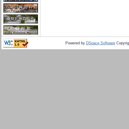
Powered by
DSpace Software
Copyrig