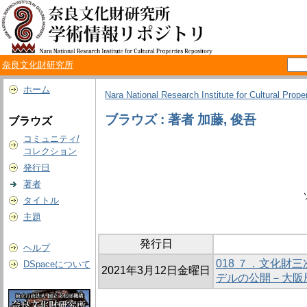
奈良文化財研究所
ホーム
Nara National Research Institute for Cultural Prope
ブラウズ : 著者 加藤, 俊吾
ブラウズ
コミュニティ/
コレクション
発行日
著者
タイトル
主題
発行日
ヘルプ
018 ７．文化財
DSpaceについて
2021年3月12日金曜日
デルの公開－大阪