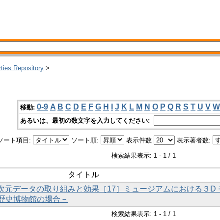
rties Repository
>
0-9
A
B
C
D
E
F
G
H
I
J
K
L
M
N
O
P
Q
R
S
T
U
V
W
移動:
あるいは、最初の数文字を入力してください:
ソート項目:
ソート順:
表示件数
表示著者数:
検索結果表示: 1 - 1 / 1
タイトル
三次元データの取り組みと効果［17］ミュージアムにおける３D 
歴史博物館の場合－
検索結果表示: 1 - 1 / 1