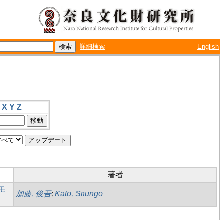
詳細検索
English
X
Y
Z
著者
モ
加藤, 俊吾
;
Kato, Shungo