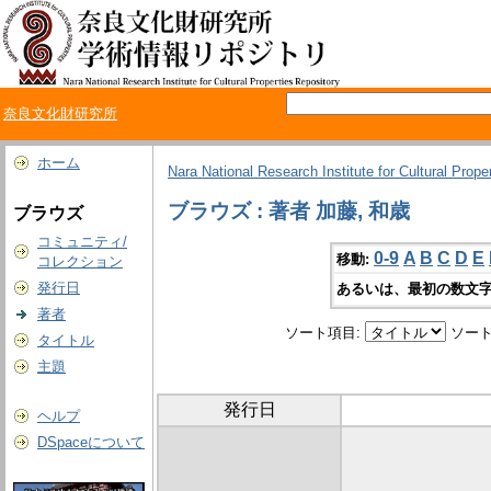
奈良文化財研究所
ホーム
Nara National Research Institute for Cultural Prope
ブラウズ : 著者 加藤, 和歳
ブラウズ
コミュニティ/
0-9
A
B
C
D
E
移動:
コレクション
発行日
あるいは、最初の数文字
著者
ソート項目:
ソート
タイトル
主題
発行日
ヘルプ
DSpaceについて