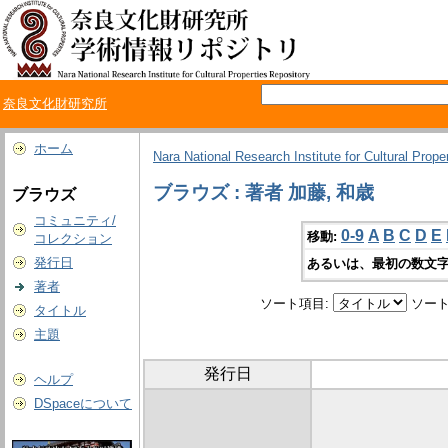
奈良文化財研究所
ホーム
Nara National Research Institute for Cultural Prope
ブラウズ : 著者 加藤, 和歳
ブラウズ
コミュニティ/
0-9
A
B
C
D
E
移動:
コレクション
発行日
あるいは、最初の数文字
著者
ソート項目:
ソート
タイトル
主題
発行日
ヘルプ
DSpaceについて