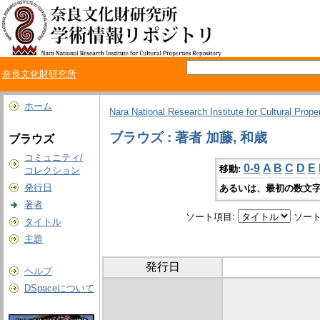
奈良文化財研究所
ホーム
Nara National Research Institute for Cultural Prope
ブラウズ : 著者 加藤, 和歳
ブラウズ
コミュニティ/
0-9
A
B
C
D
E
移動:
コレクション
発行日
あるいは、最初の数文字
著者
ソート項目:
ソート
タイトル
主題
発行日
ヘルプ
DSpaceについて