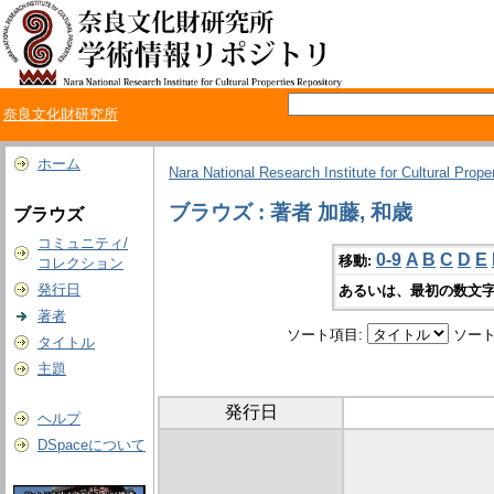
奈良文化財研究所
ホーム
Nara National Research Institute for Cultural Prope
ブラウズ : 著者 加藤, 和歳
ブラウズ
コミュニティ/
0-9
A
B
C
D
E
移動:
コレクション
発行日
あるいは、最初の数文字
著者
ソート項目:
ソート
タイトル
主題
発行日
ヘルプ
DSpaceについて