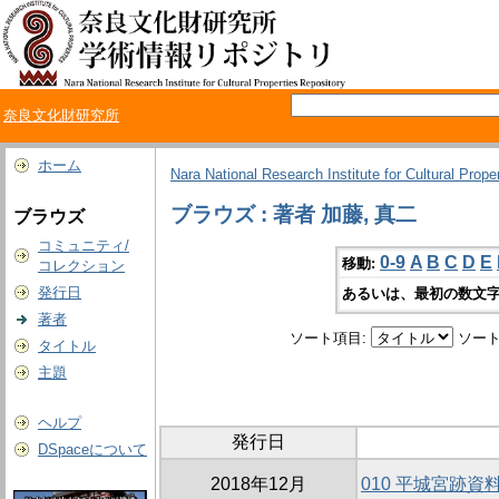
奈良文化財研究所
ホーム
Nara National Research Institute for Cultural Prope
ブラウズ : 著者 加藤, 真二
ブラウズ
コミュニティ/
0-9
A
B
C
D
E
移動:
コレクション
発行日
あるいは、最初の数文字
著者
ソート項目:
ソート
タイトル
主題
ヘルプ
発行日
DSpaceについて
2018年12月
010 平城宮跡