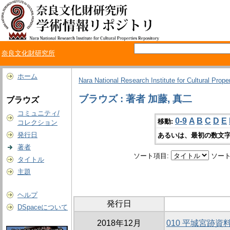
奈良文化財研究所
ホーム
Nara National Research Institute for Cultural Prope
ブラウズ : 著者 加藤, 真二
ブラウズ
コミュニティ/
0-9
A
B
C
D
E
移動:
コレクション
発行日
あるいは、最初の数文字
著者
ソート項目:
ソート
タイトル
主題
ヘルプ
発行日
DSpaceについて
2018年12月
010 平城宮跡