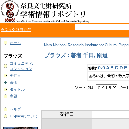
奈良文化財研究所
ホーム
Nara National Research Institute for Cultural Prope
ブラウズ : 著者 千田, 剛道
ブラウズ
コミュニティ/
0-9
A
B
C
D
E
移動:
コレクション
発行日
あるいは、最初の数文字
著者
ソート項目:
ソート
タイトル
主題
ヘルプ
発行日
DSpaceについて