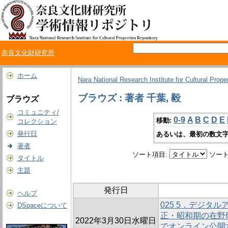
奈良文化財研究所
ホーム
Nara National Research Institute for Cultural Prope
ブラウズ : 著者 千葉, 毅
ブラウズ
コミュニティ/
0-9
A
B
C
D
E
移動:
コレクション
発行日
あるいは、最初の数文字
著者
ソート項目:
ソート
タイトル
主題
発行日
ヘルプ
025 5．デジタル
DSpaceについて
正・昭和期の在野
2022年3月30日水曜日
でオンライン公開