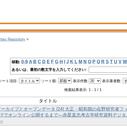
rties Repository
>
0-9
A
B
C
D
E
F
G
H
I
J
K
L
M
N
O
P
Q
R
S
T
U
V
W
移動:
あるいは、最初の数文字を入力してください:
ソート項目:
ソート順:
表示件数
表示著者数:
検索結果表示: 1 - 1 / 1
タイトル
ルアーカイブとオープンデータ [24] 大正・昭和期の在野研究者フ
 BYでオンライン公開するまで―赤星直忠考古学研究資料デジタ
―