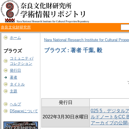
奈良文化財研究所
ホーム
Nara National Research Institute for Cultural Prope
ブラウズ : 著者 千葉, 毅
ブラウズ
コミュニティ/
コレクション
発行日
著者
タイトル
主題
発行日
ヘルプ
025 5．デジタ
DSpaceについて
2022年3月30日水曜日
ルドノートをCC
アーカイブの公開