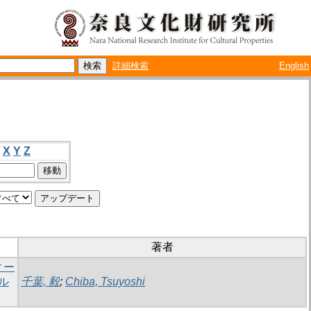
詳細検索
English
X
Y
Z
著者
ィー
ル
千葉, 毅
;
Chiba, Tsuyoshi