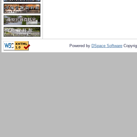
Powered by
DSpace Software
Copyrig