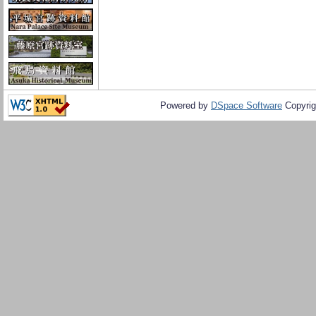
Powered by
DSpace Software
Copyrig