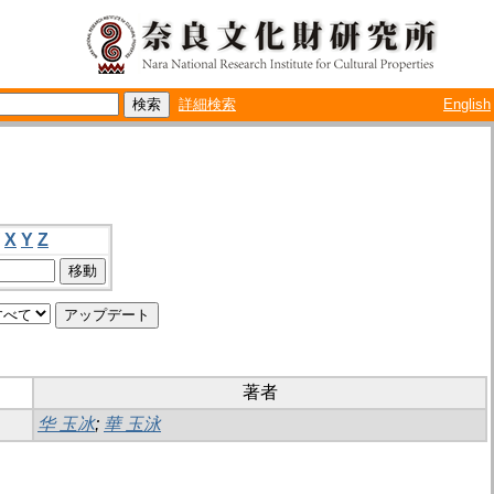
詳細検索
English
X
Y
Z
著者
华 玉冰
;
華 玉泳