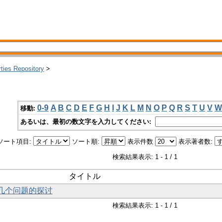
rties Repository
>
0-9
A
B
C
D
E
F
G
H
I
J
K
L
M
N
O
P
Q
R
S
T
U
V
W
移動:
あるいは、最初の数文字を入力してください:
ソート項目:
ソート順:
表示件数
表示著者数:
検索結果表示: 1 - 1 / 1
タイトル
的几个问题的探讨
検索結果表示: 1 - 1 / 1