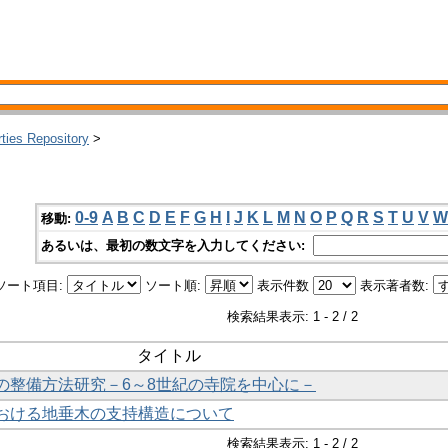
rties Repository
>
0-9
A
B
C
D
E
F
G
H
I
J
K
L
M
N
O
P
Q
R
S
T
U
V
W
移動:
あるいは、最初の数文字を入力してください:
ソート項目:
ソート順:
表示件数
表示著者数:
検索結果表示: 1 - 2 / 2
タイトル
院の整備方法研究－6～8世紀の寺院を中心に－
における地垂木の支持構造について
検索結果表示: 1 - 2 / 2