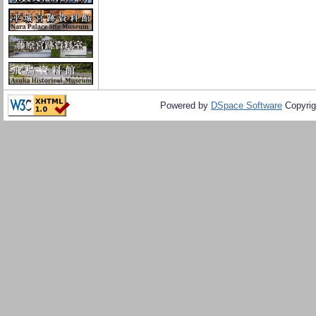
Powered by
DSpace Software
Copyrig