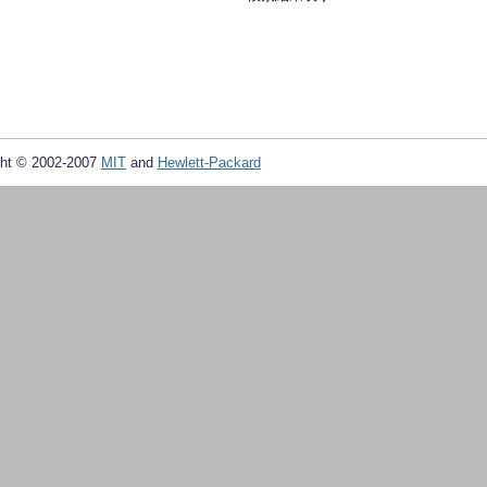
ht © 2002-2007
MIT
and
Hewlett-Packard