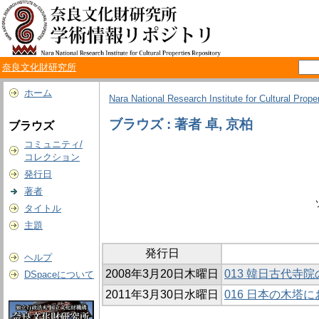
奈良文化財研究所
ホーム
Nara National Research Institute for Cultural Prope
ブラウズ : 著者 卓, 京柏
ブラウズ
コミュニティ/
コレクション
発行日
著者
タイトル
主題
発行日
ヘルプ
2008年3月20日木曜日
013 韓日古代寺
DSpaceについて
2011年3月30日水曜日
016 日本の木塔