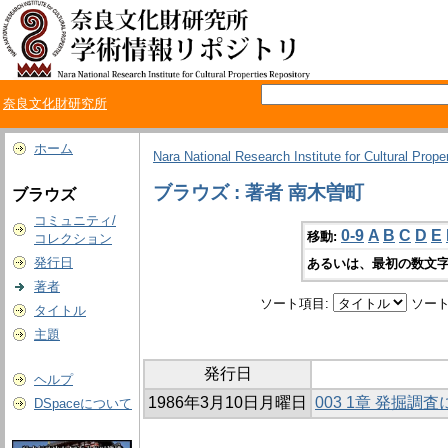
奈良文化財研究所
ホーム
Nara National Research Institute for Cultural Prope
ブラウズ : 著者 南木曽町
ブラウズ
コミュニティ/
0-9
A
B
C
D
E
移動:
コレクション
発行日
あるいは、最初の数文字
著者
ソート項目:
ソート
タイトル
主題
発行日
ヘルプ
1986年3月10日月曜日
003 1章 発掘調
DSpaceについて